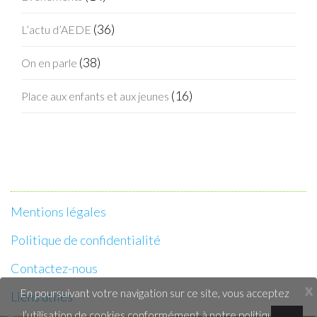
(36)
L’actu d’AEDE
(38)
On en parle
(16)
Place aux enfants et aux jeunes
Mentions légales
Politique de confidentialité
Contactez-nous
x
En poursuivant votre navigation sur ce site, vous acceptez
Liens utiles
l’utilisation de cookies conformément à notre politique de