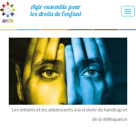
Agir ensemble pour
les droits de l'enfant
Tog
nav
Les enfants et les adolescents à la croisée du handicap et
de la délinquance