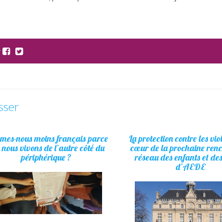
r
sser
es-nous moins français parce
La protection contre les vi
 nous vivons de l’autre côté du
cœur de la prochaine ren
périphérique ?
réseau des enfants et de
d’AEDE