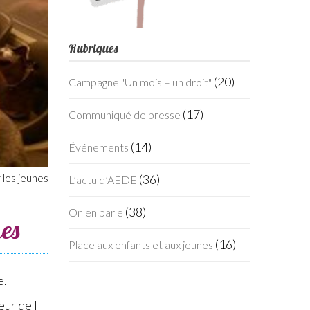
Rubriques
(20)
Campagne "Un mois – un droit"
(17)
Communiqué de presse
(14)
Événements
(36)
 les jeunes
L’actu d’AEDE
(38)
On en parle
nes
(16)
Place aux enfants et aux jeunes
e.
eur de l