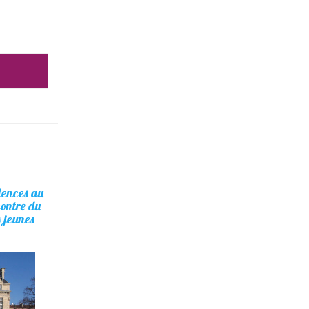
olences au
contre du
s jeunes